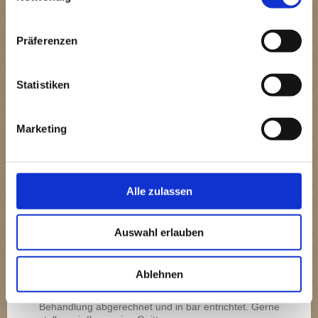
40,00 €
Interpretation von
nach Aufwand
bis
Fremdbefunden
ca.
Präferenzen
70,00 €
jeweils
gültige
Statistiken
Preisliste
des
beauftragten
Laboruntersuchungen
Labores
Marketing
(Kosten
werden im
Vorfeld
besprochen)
Alle zulassen
im Umkreis von
--
10km
Fahrtkosten
um 61137
0,50 €/km
ab dem 11.km
Auswahl erlauben
Zahlungsmodalitäten
Ablehnen
Die Behandlungen werden in der Regel direkt nach der
Behandlung abgerechnet und in bar entrichtet. Gerne