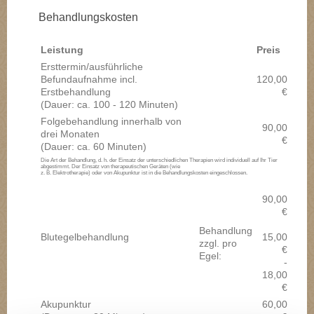
Behandlungskosten
Leistung
Preis
Ersttermin/ausführliche
Befundaufnahme incl.
120,00
Erstbehandlung
€
(Dauer: ca. 100 - 120 Minuten)
Folgebehandlung innerhalb von
90,00
drei Monaten
€
(Dauer: ca. 60 Minuten)
Die Art der Behandlung, d. h. der Einsatz der unterschiedlichen Therapien wird individuell auf Ihr Tier
abgestimmt. Der Einsatz von therapeutischen Geräten (wie
z. B. Elektrotherapie) oder von Akupunktur ist in die Behandlungskosten eingeschlossen.
90,00
€
Behandlung
Blutegelbehandlung
15,00
zzgl. pro
€
Egel:
-
18,00
€
Akupunktur
60,00