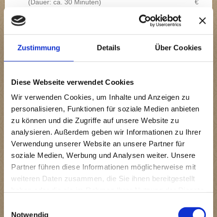
(Dauer: ca. 30 Minuten)
€
Singuläre Gerätebehandlung (z. B.
1,00 €
NeuroStim-, AmpliVet-, oder
pro
Physiokey-Anwendung)
Minute
Zustimmung
Details
Über Cookies
Bioresonanzanalyse und -therapie
Leistung
Preis
Diese Webseite verwendet Cookies
150,00
Wir verwenden Cookies, um Inhalte und Anzeigen zu
Bioresonanzanalyse
€
personalisieren, Funktionen für soziale Medien anbieten
Nachtestung innerhalb von
zu können und die Zugriffe auf unsere Website zu
75,00 €
drei Monaten
analysieren. Außerdem geben wir Informationen zu Ihrer
80,00 €
Verwendung unserer Website an unsere Partner für
Bioresonanztherapie am
bis
Tier
100,00
soziale Medien, Werbung und Analysen weiter. Unsere
€
Partner führen diese Informationen möglicherweise mit
weiteren Daten zusammen, die Sie ihnen bereitgestellt
Sonstige Kosten
haben oder die sie im Rahmen Ihrer Nutzung der Dienste
gesammelt haben.
Einwilligungsauswahl
Leistung
Preis
Notwendig