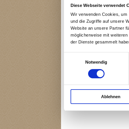
Diese Webseite verwendet 
Kontakt
Wir verwenden Cookies, um I
und die Zugriffe auf unsere 
agilavet Tierphysiotherapie und
Website an unsere Partner fü
-naturheilkunde
möglicherweise mit weiteren
Tina Löffler
der Dienste gesammelt habe
Büdesheimer Str. 22
61137 Schöneck
Einwilligungsauswahl
Notwendig
Telefon
+49 152 34557772
E-Mail
tina@agilavet.de
Ablehnen