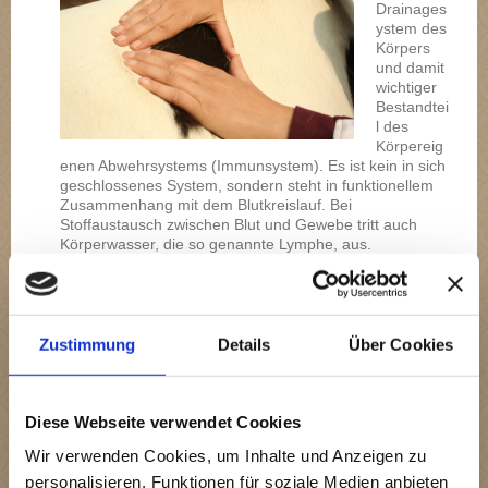
Drainages
ystem des
Körpers
und damit
wichtiger
Bestandtei
l des
Körpereig
enen Abwehrsystems (Immunsystem). Es ist kein in sich
geschlossenes System, sondern steht in funktionellem
Zusammenhang mit dem Blutkreislauf. Bei
Stoffaustausch zwischen Blut und Gewebe tritt auch
Körperwasser, die so genannte Lymphe, aus.
Die Lymphgefäße transportieren die Lymphe herzwärts
unter Ausnutzung der so genannten Muskelpumpe
(Kontraktion der Skelettmuskulatur), der Darmperistaltik
(Darmbewegung) und der Sogwirkung, die beim
Zustimmung
Details
Über Cookies
Einatmen entsteht.
Durch krankhafte Prozesse ist das Lymphsystem nicht
immer in der Lage, seine Aufgabe alleine
Diese Webseite verwendet Cookies
wahrzunehmen. Hier kommt die manuelle
Wir verwenden Cookies, um Inhalte und Anzeigen zu
Lymphdrainage zum Einsatz.
personalisieren, Funktionen für soziale Medien anbieten