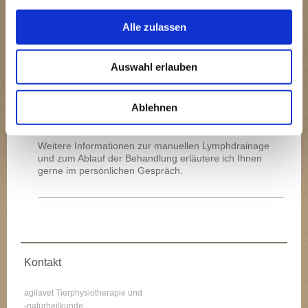
neurovegetative Syndrome (Trigeminusneuralgie)
Schmerztherapie
Alle zulassen
Cool Down nach der Arbeit (um eine
Übersäuerung der Muskulatur zu vermeiden)
Auswahl erlauben
Die manuelle Lymphdrainage wird, bei allen
medizinischen Indikationen, ausschließlich nach
Rücksprache mit dem behandelnden Tierarzt
Ablehnen
durchgeführt. Ausnahme bildet hier die Anwendung, die
im Rahmen des Cool Downs durchführt wird.
Weitere Informationen zur manuellen Lymphdrainage
und zum Ablauf der Behandlung erläutere ich Ihnen
gerne im persönlichen Gespräch.
Kontakt
agilavet Tierphysiotherapie und
-naturheilkunde