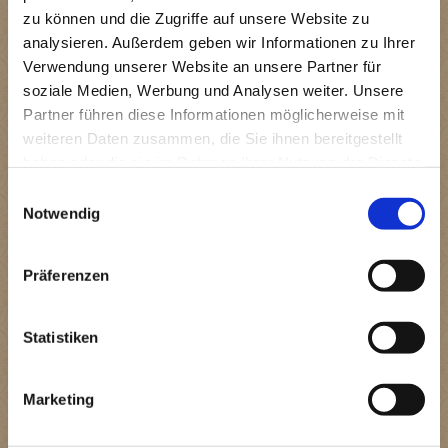
Die manuelle Lymphdrainage ist eine Form der
zu können und die Zugriffe auf unsere Website zu
physikalischen Therapie, die zum Ziel hat, mittels ganz
analysieren. Außerdem geben wir Informationen zu Ihrer
bestimmter Grifftechniken das Lymphsystem zu
aktivieren. Die Lymphdrainage wird vor allem zur
Verwendung unserer Website an unsere Partner für
Behandlung chronischer Ödeme und zur Unterstützung
soziale Medien, Werbung und Analysen weiter. Unsere
der Wundheilung nach Verletzungen/Operationen
Partner führen diese Informationen möglicherweise mit
eingesetzt.
weiteren Daten zusammen, die Sie ihnen bereitgestellt
Mögliche Indikationen:
haben oder die sie im Rahmen Ihrer Nutzung der Dienste
Angelaufene Beine
gesammelt haben.
Einwilligungsauswahl
Chronische Phlegmone/Elephantiasis
Notwendig
Bewegungsbedingte Myopathien (Tying Up,
Überlastungsmyopathie, Lumbago,
Kreuzverschlag)
Präferenzen
Tendopathien (Sehnenerkrankungen
verschiedener Genese)
Ideopathische Synovialitis und Tendovaginitis
(Gallen)
Statistiken
Hufrehe
posttraumatische oder postoperative Ödeme
Ödeme im Bereich der äußeren
Marketing
Geschlechtsorgane (z. B. Skrotum)
Venöses Stauungsödeme (Phlebödeme)
Petechialfieber (Morbus maculosus)